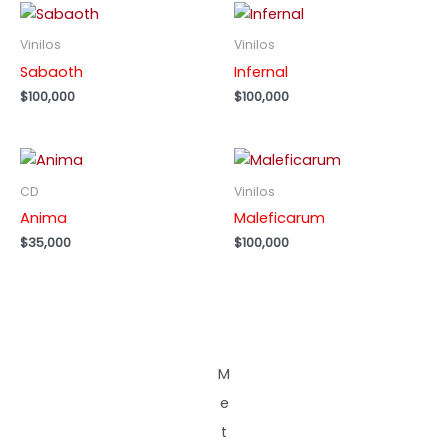
Vinilos
Vinilos
Sabaoth
Infernal
$
100,000
$
100,000
CD
Vinilos
Anima
Maleficarum
$
35,000
$
100,000
M
e
t