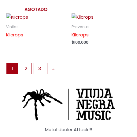
AGOTADO
Vinilos
Preventa
Kilcrops
Kilcrops
$
100,000
1
2
3
→
Metal dealer Attack!!!