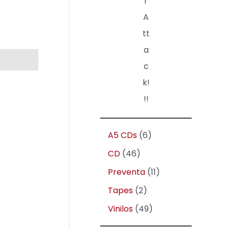
r
A
tt
a
c
k!
!!
A5 CDs
6
CD
46
Preventa
11
Tapes
2
Vinilos
49