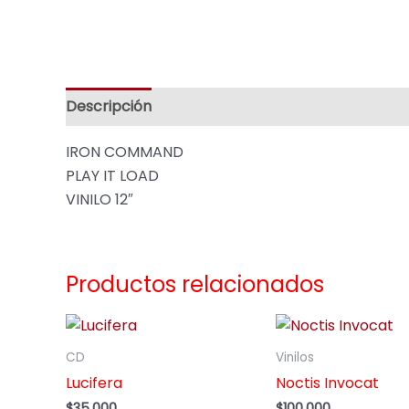
Descripción
Valoraciones (0)
IRON COMMAND
PLAY IT LOAD
VINILO 12″
Productos relacionados
CD
Vinilos
Lucifera
Noctis Invocat
$
35,000
$
100,000