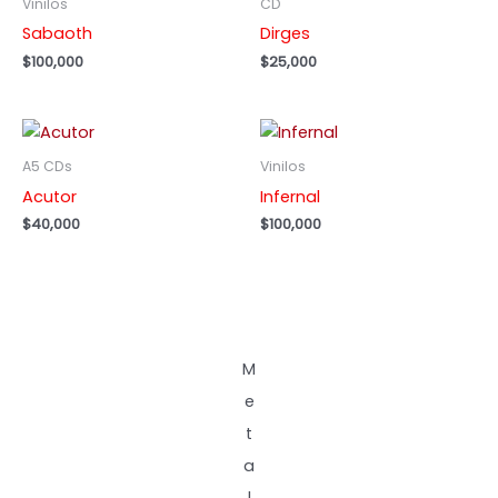
Vinilos
CD
Sabaoth
Dirges
$
100,000
$
25,000
A5 CDs
Vinilos
Acutor
Infernal
$
40,000
$
100,000
M
e
t
a