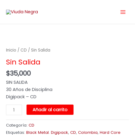
4
2
6
4
1
Ir
Main
6
p
p
9
1
al
Men
p
r
r
p
p
contenido
r
o
o
r
r
o
d
d
o
o
Sin
d
u
u
d
d
u
c
c
u
u
Salida
c
t
t
c
c
cantidad
Inicio
/
CD
/ Sin Salida
t
o
o
t
t
o
s
s
o
o
Sin Salida
s
s
s
$
35,000
SIN SALIDA
30 Años de Disciplina
Digipack – CD
Añadir al carrito
Categoría:
CD
Etiquetas:
Black Metal. Digipack
,
CD
,
Colombia
,
Hard Core