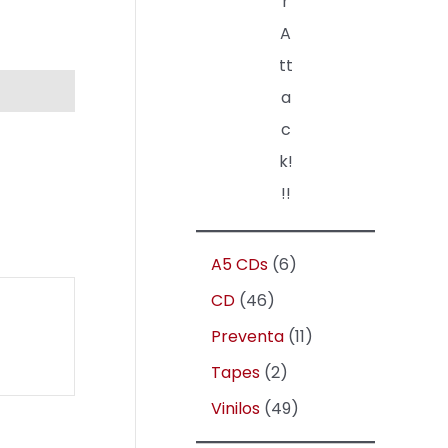
r
A
tt
a
c
k!
!!
A5 CDs
6
CD
46
Preventa
11
Tapes
2
Vinilos
49