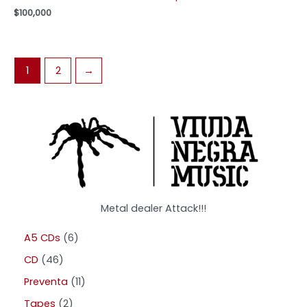
$
100,000
1
2
→
Metal dealer Attack!!!
A5 CDs
6
CD
46
Preventa
11
Tapes
2