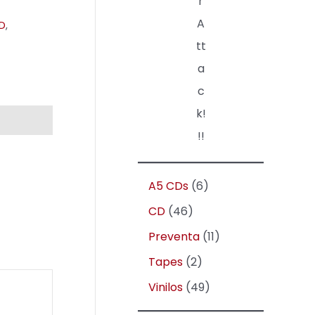
r
A
D
,
tt
a
c
k!
!!
A5 CDs
6
CD
46
Preventa
11
Tapes
2
Vinilos
49